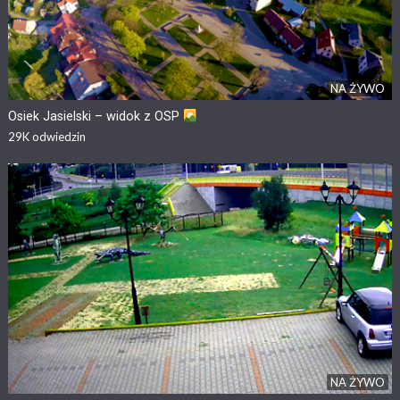
NA ŻYWO
Osiek Jasielski – widok z OSP
29K
odwiedzin
NA ŻYWO