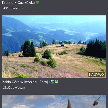
Krosno – Guzikówka
50K
odwiedzin
NA ŻYWO
Żabia Góra w Iwoniczu-Zdroju
131K
odwiedzin