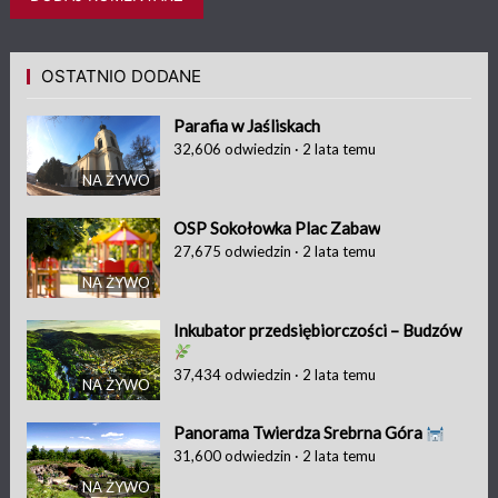
OSTATNIO DODANE
Parafia w Jaśliskach
32,606
odwiedzin
·
2 lata temu
NA ŻYWO
OSP Sokołowka Plac Zabaw
27,675
odwiedzin
·
2 lata temu
NA ŻYWO
Inkubator przedsiębiorczości – Budzów
37,434
odwiedzin
·
2 lata temu
NA ŻYWO
Panorama Twierdza Srebrna Góra
31,600
odwiedzin
·
2 lata temu
NA ŻYWO