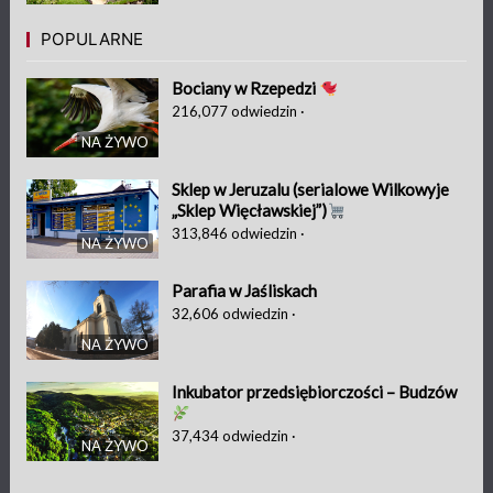
POPULARNE
Bociany w Rzepedzi
216,077
odwiedzin
·
NA ŻYWO
Sklep w Jeruzalu (serialowe Wilkowyje
„Sklep Więcławskiej”)
313,846
odwiedzin
·
NA ŻYWO
Parafia w Jaśliskach
32,606
odwiedzin
·
NA ŻYWO
Inkubator przedsiębiorczości – Budzów
37,434
odwiedzin
·
NA ŻYWO