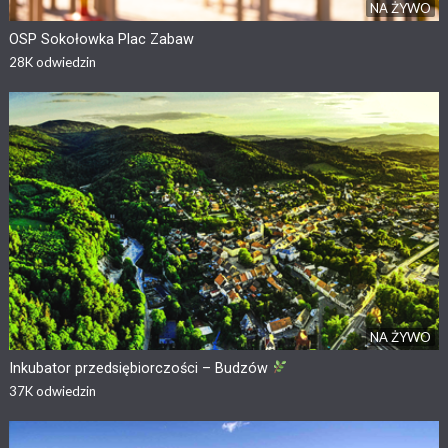
NA ŻYWO
OSP Sokołowka Plac Zabaw
28K
odwiedzin
NA ŻYWO
Inkubator przedsiębiorczości – Budzów
37K
odwiedzin