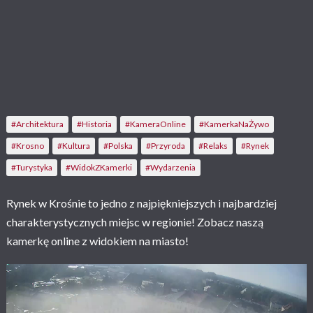
#Architektura
#Historia
#KameraOnline
#KamerkaNaŻywo
#Krosno
#Kultura
#Polska
#Przyroda
#Relaks
#Rynek
#Turystyka
#WidokZKamerki
#Wydarzenia
Rynek w Krośnie to jedno z najpiękniejszych i najbardziej
charakterystycznych miejsc w regionie! Zobacz naszą
kamerkę online z widokiem na miasto!