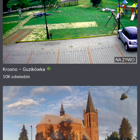
NA ŻYWO
Krosno – Guzikówka
50K
odwiedzin