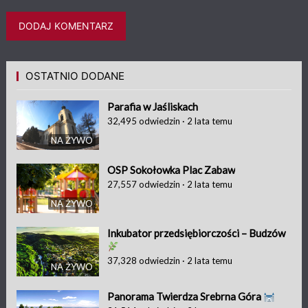
OSTATNIO DODANE
Parafia w Jaśliskach
32,495
odwiedzin
·
2 lata temu
NA ŻYWO
OSP Sokołowka Plac Zabaw
27,557
odwiedzin
·
2 lata temu
NA ŻYWO
Inkubator przedsiębiorczości – Budzów
37,328
odwiedzin
·
2 lata temu
NA ŻYWO
Panorama Twierdza Srebrna Góra