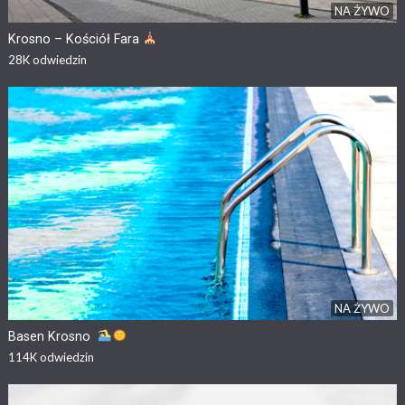
NA ŻYWO
Krosno – Kościół Fara
28K
odwiedzin
NA ŻYWO
Basen Krosno
114K
odwiedzin