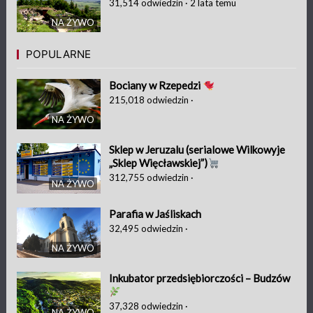
31,514
odwiedzin
·
2 lata temu
NA ŻYWO
POPULARNE
Bociany w Rzepedzi
215,018
odwiedzin
·
NA ŻYWO
Sklep w Jeruzalu (serialowe Wilkowyje
„Sklep Więcławskiej”)
312,755
odwiedzin
·
NA ŻYWO
Parafia w Jaśliskach
32,495
odwiedzin
·
NA ŻYWO
Inkubator przedsiębiorczości – Budzów
37,328
odwiedzin
·
NA ŻYWO