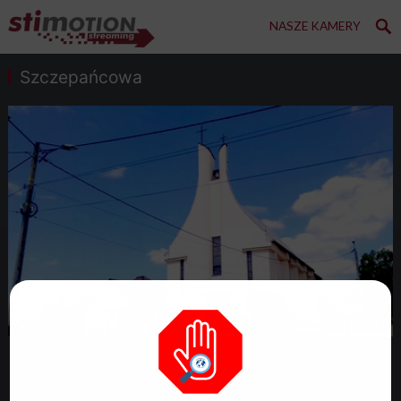
NASZE KAMERY
Szczepańcowa
NA ŻYWO