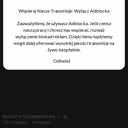
Wspieraj Nasze Transmisje: Wyłącz Adblocka
Zauważyliśmy, że używasz Adblocka. Jeśli cenisz
naszą pracę i chcesz nas wspierać, rozważ
wyłączenie blokad reklam. Dzięki temu będziemy
mogli dalej oferować wysokiej jakości transmisje na
żywo bezpłatnie.
Odśwież
Kościół w Szczepańcowej
17K
odwiedzin
·
2 lata temu