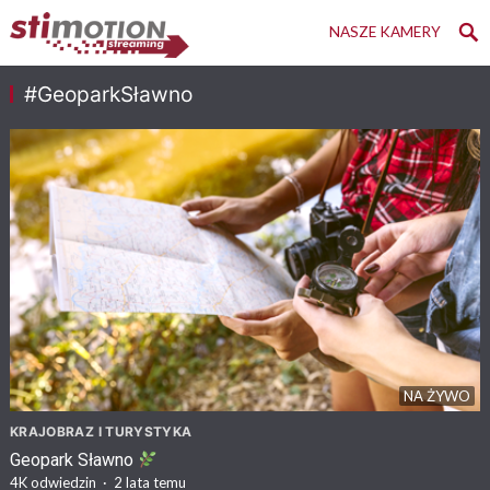
NASZE KAMERY
#GeoparkSławno
NA ŻYWO
KRAJOBRAZ I TURYSTYKA
Geopark Sławno
4K
odwiedzin
·
2 lata temu