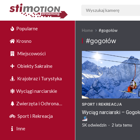
Popularne
Home
#gogołów
#gogołów
Krosno
Miejscowości
Obiekty Sakralne
Krajobraz i Turystyka
Wyciągi narciarskie
Zwierzęta i Ochrona
SPORT I REKREACJA
Wyciąg narciarski – Gogo
Środowiska
Sport i Rekreacja
5K
odwiedzin
·
2 lata temu
Inne