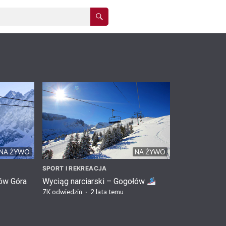
NA ŻYWO
NA ŻYWO
SPORT I REKREACJA
łów Góra
Wyciąg narciarski – Gogołów
7K
odwiedzin
·
2 lata temu