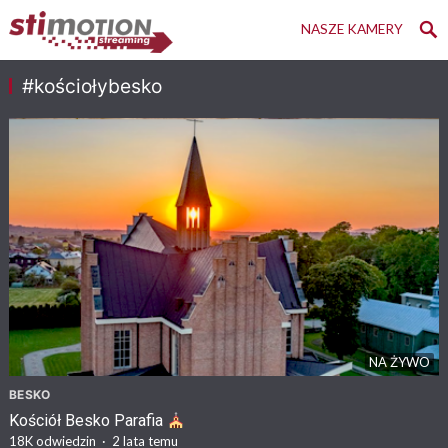
NASZE KAMERY
#kościołybesko
NA ŻYWO
BESKO
Kościół Besko Parafia
18K
odwiedzin
·
2 lata temu