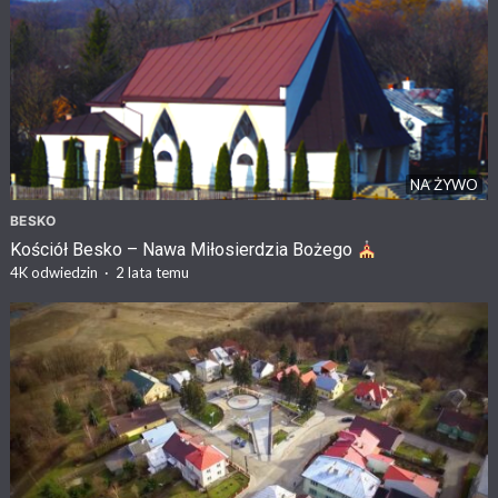
NA ŻYWO
BESKO
Kościół Besko – Nawa Miłosierdzia Bożego
4K
odwiedzin
·
2 lata temu