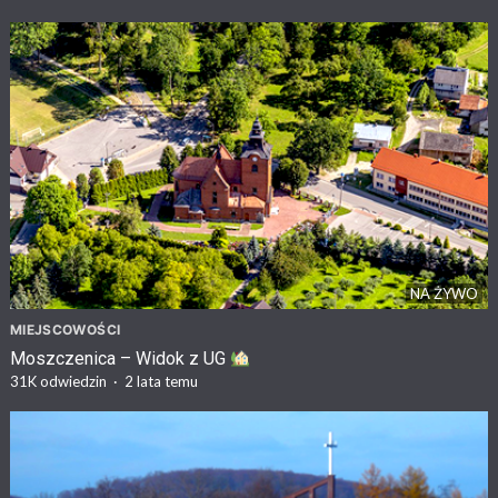
NA ŻYWO
MIEJSCOWOŚCI
Moszczenica – Widok z UG
31K
odwiedzin
·
2 lata temu