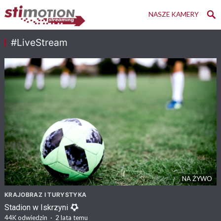
NASZE KAMERY
#LiveStream
NA ŻYWO
KRAJOBRAZ I TURYSTYKA
Stadion w Iskrzyni
44K
odwiedzin
·
2 lata temu