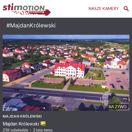
NASZE KAMERY
#MajdanKrólewski
NA ŻYWO
MAJDAN KRÓLEWSKI
Majdan Królewski
25K
odwiedzin
·
2 lata temu