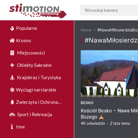
Popularne
Home
#NawaMiłosierdziaBo
#NawaMiłosierdz
Krosno
Miejscowości
Obiekty Sakralne
Krajobraz i Turystyka
Wyciągi narciarskie
Zwierzęta i Ochrona
BESKO
Kościół Besko – Nawa Mił
Środowiska
Sport i Rekreacja
Bożego
4K
odwiedzin
·
2 lata temu
Inne