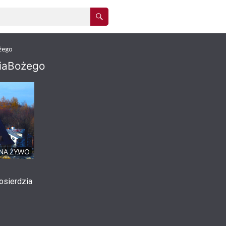
żego
iaBożego
NA ŻYWO
osierdzia