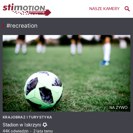
NASZE KAMERY
#recreation
NA ŻYWO
KRAJOBRAZ I TURYSTYKA
Stadion w Iskrzyni
44K
odwiedzin
·
2 lata temu