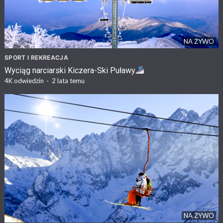
NA ŻYWO
SPORT I REKREACJA
Wyciąg narciarski Kiczera-Ski Puławy
4K
odwiedzin
·
2 lata temu
NA ŻYWO