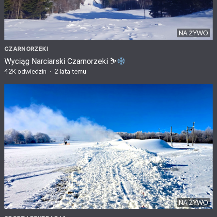
NA ŻYWO
CZARNORZEKI
Wyciąg Narciarski Czarnorzeki ⛷
42K
odwiedzin
·
2 lata temu
NA ŻYWO