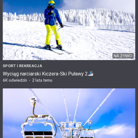
NA ŻYWO
SPORT I REKREACJA
Wyciąg narciarski Kiczera-Ski Puławy 2
6K
odwiedzin
·
2 lata temu