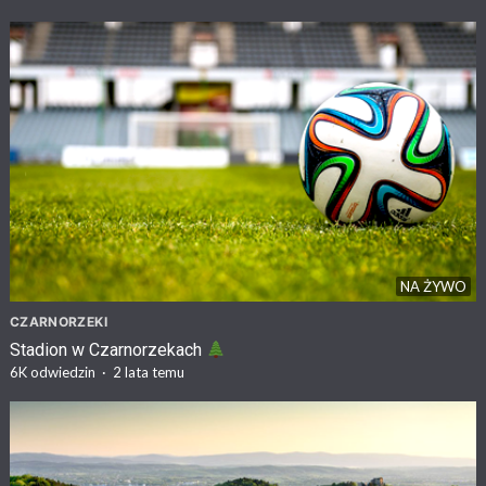
NA ŻYWO
CZARNORZEKI
Stadion w Czarnorzekach
6K
odwiedzin
·
2 lata temu