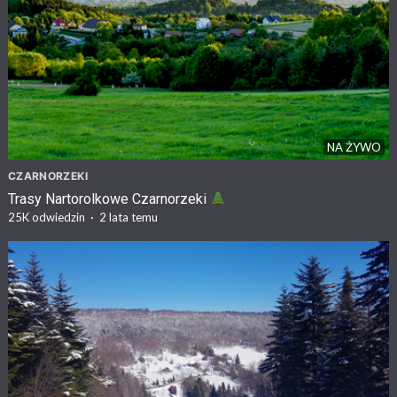
NA ŻYWO
CZARNORZEKI
Trasy Nartorolkowe Czarnorzeki
25K
odwiedzin
·
2 lata temu