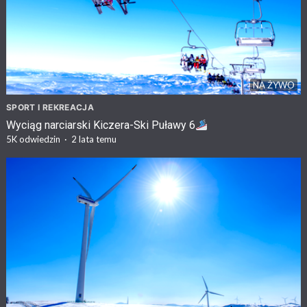
NA ŻYWO
SPORT I REKREACJA
Wyciąg narciarski Kiczera-Ski Puławy 6
5K
odwiedzin
·
2 lata temu