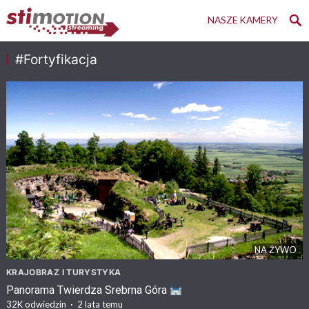
NASZE KAMERY
#Fortyfikacja
NA ŻYWO
KRAJOBRAZ I TURYSTYKA
Panorama Twierdza Srebrna Góra
32K
odwiedzin
·
2 lata temu