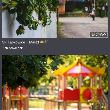
NA ŻYWO
SP Tąpkowice – Maszt
27K
odwiedzin