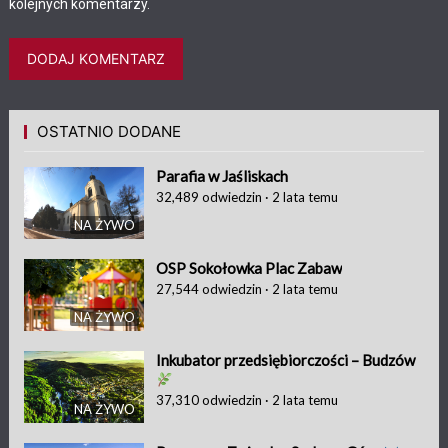
kolejnych komentarzy.
OSTATNIO DODANE
Parafia w Jaśliskach
32,489
odwiedzin
·
2 lata temu
NA ŻYWO
OSP Sokołowka Plac Zabaw
27,544
odwiedzin
·
2 lata temu
NA ŻYWO
Inkubator przedsiębiorczości – Budzów
37,310
odwiedzin
·
2 lata temu
NA ŻYWO