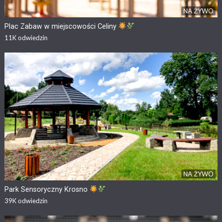
NA ŻYWO
Plac Zabaw w miejscowości Celiny
11K
odwiedzin
NA ŻYWO
Park Sensoryczny Krosno
39K
odwiedzin