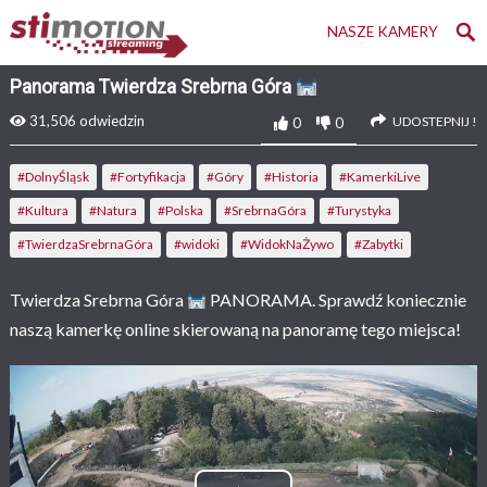
NASZE KAMERY
Panorama Twierdza Srebrna Góra
31,506
odwiedzin
UDOSTEPNIJ !
0
0
#DolnyŚląsk
#Fortyfikacja
#Góry
#Historia
#KamerkiLive
#Kultura
#Natura
#Polska
#SrebrnaGóra
#Turystyka
#TwierdzaSrebrnaGóra
#widoki
#WidokNaŻywo
#Zabytki
Twierdza Srebrna Góra
PANORAMA. Sprawdź koniecznie
naszą kamerkę online skierowaną na panoramę tego miejsca!