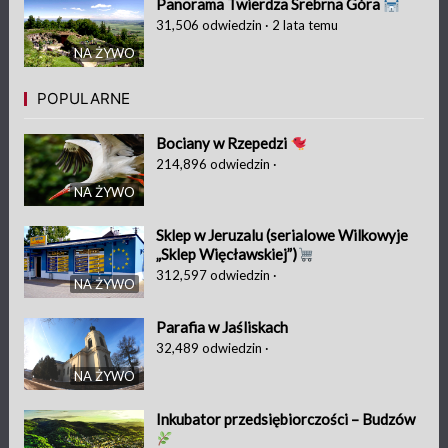
Panorama Twierdza Srebrna Góra
31,506
odwiedzin
·
2 lata temu
NA ŻYWO
POPULARNE
Bociany w Rzepedzi
214,896
odwiedzin
·
NA ŻYWO
Sklep w Jeruzalu (serialowe Wilkowyje
„Sklep Więcławskiej”)
312,597
odwiedzin
·
NA ŻYWO
Parafia w Jaśliskach
32,489
odwiedzin
·
NA ŻYWO
Inkubator przedsiębiorczości – Budzów