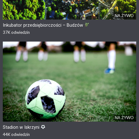
NA ŻYWO
Inkubator przedsiębiorczości – Budzów
37K
odwiedzin
NA ŻYWO
Stadion w Iskrzyni
44K
odwiedzin