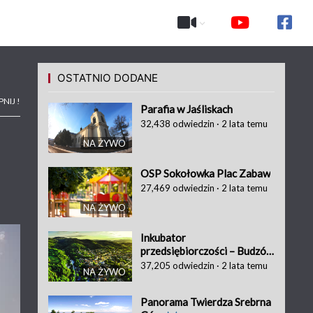
OSTATNIO DODANE
NIJ !
Parafia w Jaśliskach
32,438
odwiedzin
·
2 lata temu
NA ŻYWO
OSP Sokołowka Plac Zabaw
27,469
odwiedzin
·
2 lata temu
NA ŻYWO
Inkubator
przedsiębiorczości – Budzów
37,205
odwiedzin
·
2 lata temu
NA ŻYWO
Panorama Twierdza Srebrna