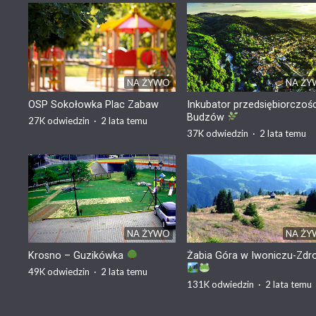
NA ŻYWO
NA Ż
OSP Sokołowka Plac Zabaw
Inkubator przedsiębiorczośc
Budzów
27K
odwiedzin
·
2 lata temu
37K
odwiedzin
·
2 lata temu
NA ŻYWO
NA Ż
Krosno – Guzikówka
Żabia Góra w Iwoniczu-Zdr
49K
odwiedzin
·
2 lata temu
131K
odwiedzin
·
2 lata temu