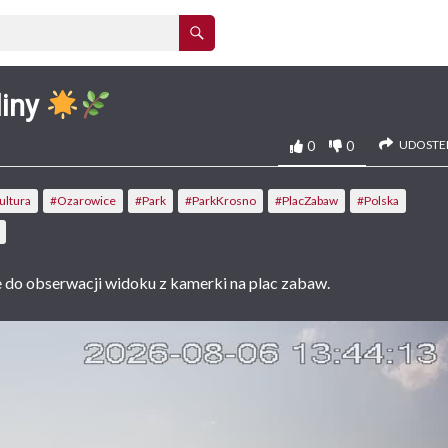
liny
UDOSTEP
0
0
ultura
#Ozarowice
#Park
#ParkKrosno
#PlacZabaw
#Polska
 do obserwacji widoku z kamerki na plac zabaw.