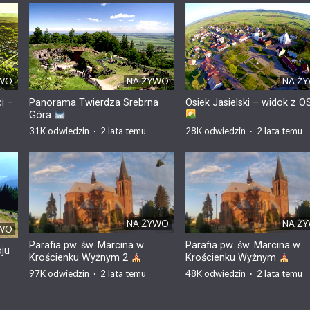
YWO
NA ŻYWO
NA Ż
i –
Panorama Twierdza Srebrna
Osiek Jasielski – widok z 
Góra
31K
odwiedzin
·
2 lata temu
28K
odwiedzin
·
2 lata temu
NA ŻYWO
NA Ż
YWO
Parafia pw. św. Marcina w
Parafia pw. św. Marcina w
oju
Krościenku Wyżnym 2
Krościenku Wyżnym
97K
odwiedzin
·
2 lata temu
48K
odwiedzin
·
2 lata temu