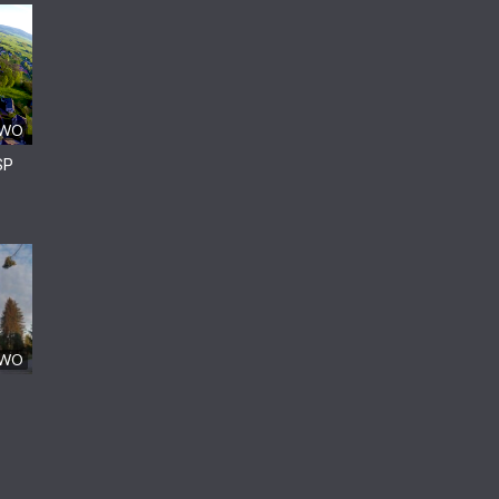
YWO
OSP
YWO