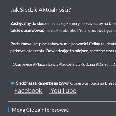
Jak Śledzić Aktualności?
Zachęcamy
do śledzenia naszej kamery na żywo, aby na bi
także obserwować
nas na Facebooku i YouTube, aby być na
Podsumowując
,
plac zabaw w miejscowości Celiny
to idealn
pięknym otoczeniu.
Odwiedzając to miejsce
, spędzisz czas
#Ożarowice #PlacZabaw #PlacCeliny #Rodzina #Dzieci #
___________________________________________________________________
Śledź naszą kamerkę na żywo!
Obserwuj i bądź na bieżąc
Facebook
YouTube
Mogą Cię zainteresować