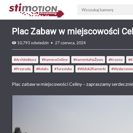
Plac Zabaw w miejscowości Ce
10,793
odwiedzin
•
27 czerwca, 2024
#Architektura
#KameraOnline
#KamerkaNaŻywo
#Krosno
#K
#Przyroda
#Relaks
#Turystyka
#WidokZKamerki
#Wydarzenia
Plac zabaw w miejscowości Celiny – zapraszamy serdecznie