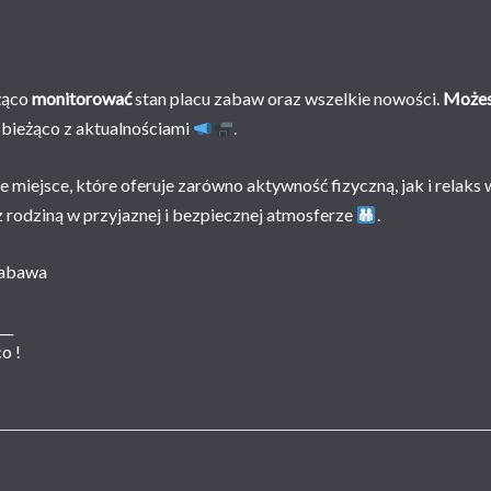
eżąco
monitorować
stan placu zabaw oraz wszelkie nowości.
Może
 bieżąco z aktualnościami
.
e miejsce, które oferuje zarówno aktywność fizyczną, jak i relaks 
 z rodziną w przyjaznej i bezpiecznej atmosferze
.
Zabawa
___
o !