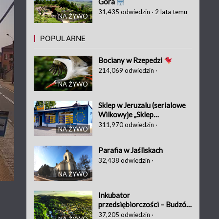
Góra
31,435
odwiedzin
·
2 lata temu
NA ŻYWO
POPULARNE
Bociany w Rzepedzi
214,069
odwiedzin
·
NA ŻYWO
Sklep w Jeruzalu (serialowe
Wilkowyje „Sklep
Więcławskiej”)
311,970
odwiedzin
·
NA ŻYWO
Parafia w Jaśliskach
32,438
odwiedzin
·
NA ŻYWO
Inkubator
przedsiębiorczości – Budzów
37,205
odwiedzin
·