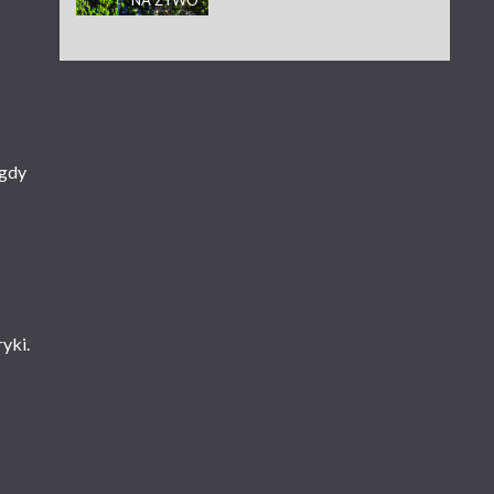
NA ŻYWO
 gdy
ryki.