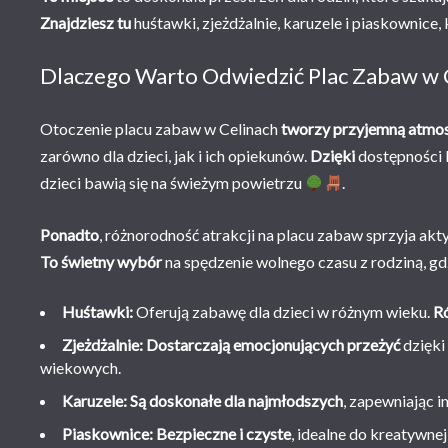
Znajdziesz tu
huśtawki, zjeżdżalnie, karuzele i piaskownice
Dlaczego Warto Odwiedzić Plac Zabaw w 
Otoczenie placu zabaw w Celinach
tworzy przyjemną atmo
zarówno dla dzieci, jak i ich opiekunów.
Dzięki
dostępności 
dzieci bawią się na świeżym powietrzu
.
Ponadto
, różnorodność atrakcji na placu zabaw sprzyja akty
To świetny wybór
na spędzenie wolnego czasu z rodziną, gdz
Huśtawki:
Oferują zabawę dla dzieci w różnym wieku.
R
Zjeżdżalnie:
Dostarczają emocjonujących przeżyć
dzięki
wiekowych.
Karuzele:
Są doskonałe dla najmłodszych
, zapewniając i
Piaskownice:
Bezpieczne i czyste
, idealne do kreatywne