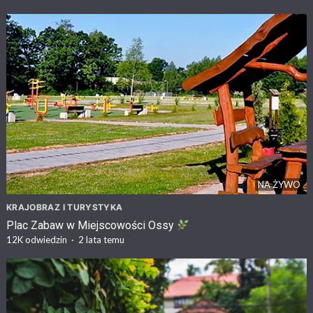
NA ŻYWO
KRAJOBRAZ I TURYSTYKA
Plac Zabaw w Miejscowości Ossy
12K
odwiedzin
·
2 lata temu