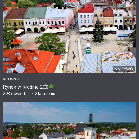
NA ŻYWO
KROSNO
Rynek w Krośnie 2
20K
odwiedzin
·
2 lata temu