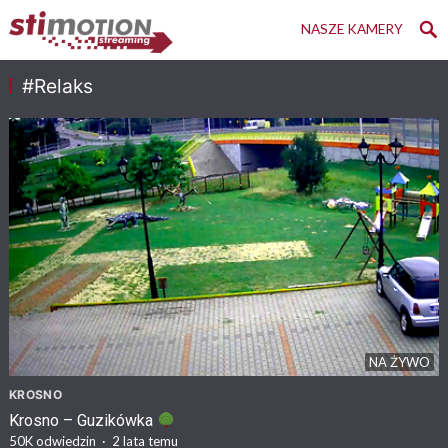
NASZE KAMERY
#Relaks
NA ŻYWO
KROSNO
Krosno – Guzikówka
50K
odwiedzin
·
2 lata temu