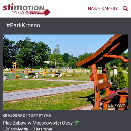
NASZE KAMERY
#ParkKrosno
NA ŻYWO
KRAJOBRAZ I TURYSTYKA
Plac Zabaw w Miejscowości Ossy
12K
odwiedzin
·
2 lata temu