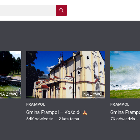
NA ŻYWO
NA ŻYWO
FRAMPOL
FRAMPOL
Gmina Frampol – Kościół
Gmina Framp
64K
odwiedzin
·
2 lata temu
7K
odwiedzin
·