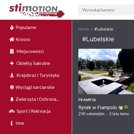
Popularne
Home
#Lubelskie
#Lubelskie
Krosno
Miejscowości
Obiekty Sakralne
Krajobraz i Turystyka
Wyciągi narciarskie
Zwierzęta i Ochrona
FRAMPOL
Rynek w Frampolu
Środowiska
Sport i Rekreacja
25K
odwiedzin
·
2 lata temu
Inne