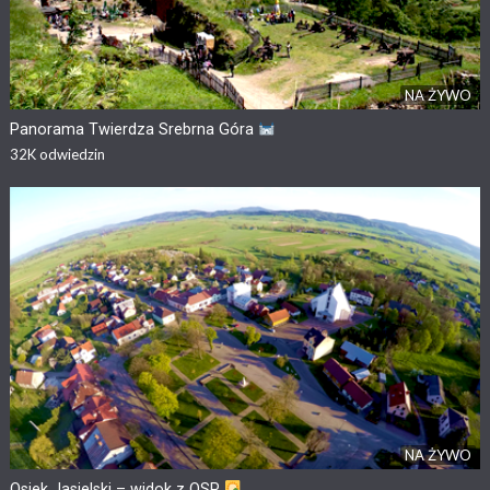
NA ŻYWO
Panorama Twierdza Srebrna Góra
32K
odwiedzin
NA ŻYWO
Osiek Jasielski – widok z OSP