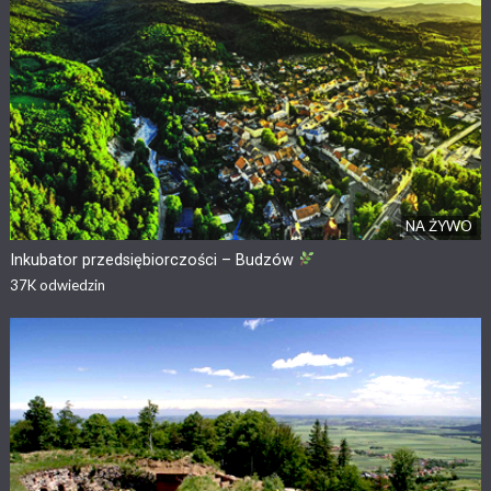
NA ŻYWO
Inkubator przedsiębiorczości – Budzów
37K
odwiedzin