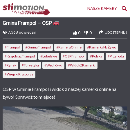
NASZE KAMERY
Gmina Frampol – OSP
7,368
odwiedzin
UDOSTEPNIJ !
0
0
#Frampol
#GminaFrampol
#KameraOnline
#KamerkaNaŻywo
#KrajobrazFrampol
#Lubelskie
#OSPFrampol
#Polska
#Przyroda
#Rynek
#Turystyka
#Wędrówki
#WidokZKamerki
#WiejskiKrajobraz
OSP w Gminie Frampol i widok z naszej kamerki online na
żywo! Sprawdź to miejsce!