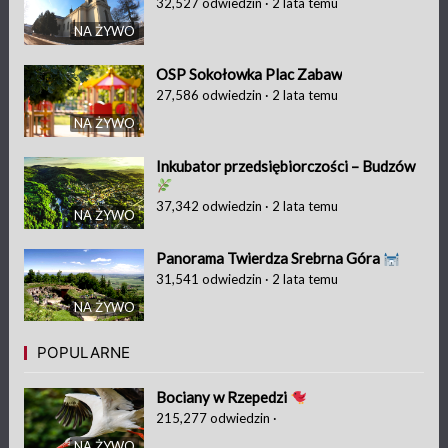
32,527
odwiedzin
·
2 lata temu
NA ŻYWO
OSP Sokołowka Plac Zabaw
27,586
odwiedzin
·
2 lata temu
NA ŻYWO
Inkubator przedsiębiorczości – Budzów
37,342
odwiedzin
·
2 lata temu
NA ŻYWO
Panorama Twierdza Srebrna Góra
31,541
odwiedzin
·
2 lata temu
NA ŻYWO
POPULARNE
Bociany w Rzepedzi
215,277
odwiedzin
·
NA ŻYWO