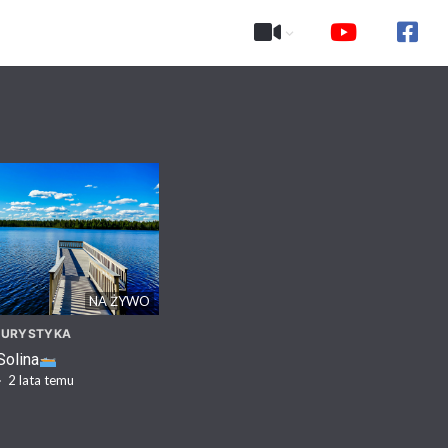
NA ŻYWO
 TURYSTYKA
Solina
·
2 lata temu