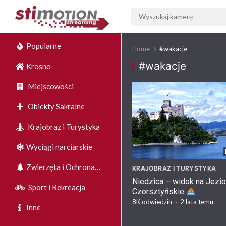
Popularne
Home
#wakacje
#wakacje
Krosno
Miejscowości
Obiekty Sakralne
Krajobraz i Turystyka
Wyciągi narciarskie
Zwierzęta i Ochrona
KRAJOBRAZ I TURYSTYKA
Niedzica – widok na Jezio
Środowiska
Sport i Rekreacja
Czorsztyńskie
8K
odwiedzin
·
2 lata temu
Inne