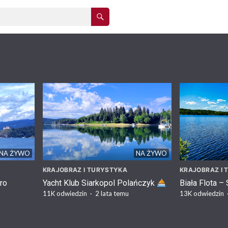
NA ŻYWO
NA ŻYWO
KRAJOBRAZ I TURYSTYKA
KRAJOBRAZ I
ro
Yacht Klub Siarkopol Polańczyk
Biała Flota – 
11K
odwiedzin
·
2 lata temu
13K
odwiedzin