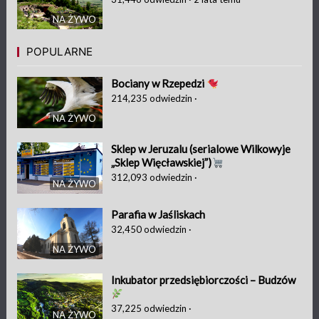
NA ŻYWO
POPULARNE
Bociany w Rzepedzi
214,235
odwiedzin
·
NA ŻYWO
Sklep w Jeruzalu (serialowe Wilkowyje
„Sklep Więcławskiej”)
312,093
odwiedzin
·
NA ŻYWO
Parafia w Jaśliskach
32,450
odwiedzin
·
NA ŻYWO
Inkubator przedsiębiorczości – Budzów
37,225
odwiedzin
·
NA ŻYWO