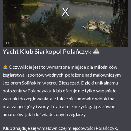
s
a
m
o
d
a
l
w
i
n
Yacht Klub Siarkopol Polańczyk
d
o
w
Oczywiście jest to wymarzone miejsce dla miłośników
.
żeglarstwa i sportów wodnych, położone nad malowniczym
Jeziorem Solińskim w sercu Bieszczad. Dzięki unikalnemu
położeniu w Polańczyku, klub oferuje nie tylko wspaniałe
warunki do żeglowania, ale także niesamowite widoki na
otaczające góry i wody. Te atrakcje przyciągają zarówno
amatorów, jak i doświadczonych żeglarzy.
Klub znajduje się w malowniczej miejscowości Polańczyk,