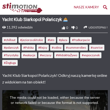
NASZE KAMERY
Yacht Klub Siarkopol Polańczyk
11,392
odwiedzin
UDOSTEPNIJ !
0
0
#chillout
#jeziorosolińskie
#lato
#plaza
#Podkarpacie
#polanczyk
#Polska
#Rejsy
#solina
#summervibes
#sunrise
#Turystyka
#wakacje
#wczasy
#WidokNaŻywo
#wypoczynek
#Żegluga
Yacht Klub Siarkopol Polańczyk! Odkryj naszą kamerkę online
z widokiem na ten obiekt!
T
h
The media could not be loaded, either because the server
i
or network failed or because the format is not supported.
s
i