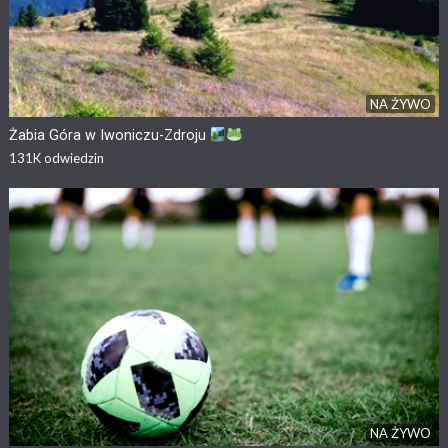
NA ŻYWO
Żabia Góra w Iwoniczu-Zdroju
131K
odwiedzin
NA ŻYWO