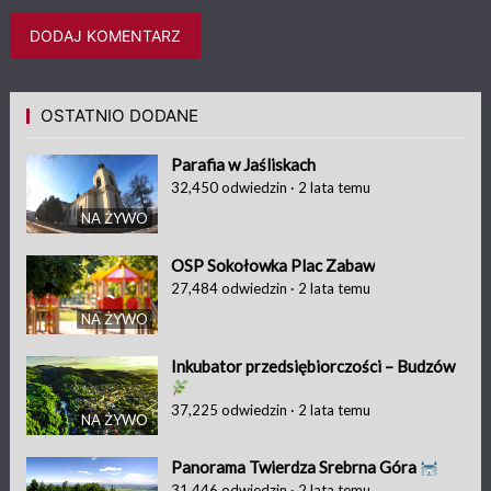
OSTATNIO DODANE
Parafia w Jaśliskach
32,450
odwiedzin
·
2 lata temu
NA ŻYWO
OSP Sokołowka Plac Zabaw
27,484
odwiedzin
·
2 lata temu
NA ŻYWO
Inkubator przedsiębiorczości – Budzów
37,225
odwiedzin
·
2 lata temu
NA ŻYWO
Panorama Twierdza Srebrna Góra
31,446
odwiedzin
·
2 lata temu