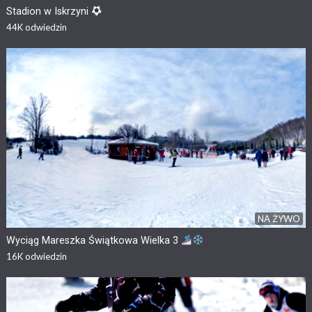
Stadion w Iskrzyni
44K
odwiedzin
NA ŻYWO
Wyciąg Mareszka Świątkowa Wielka 3
16K
odwiedzin