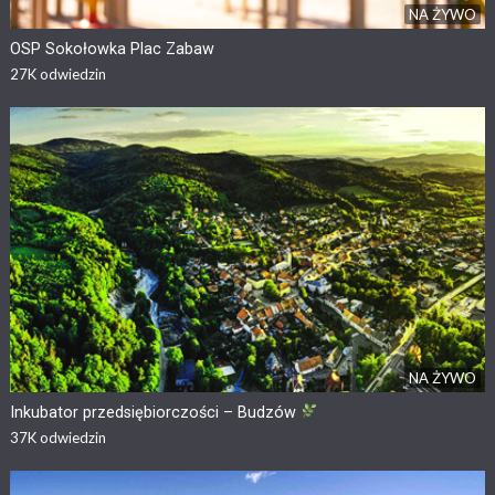
NA ŻYWO
OSP Sokołowka Plac Zabaw
27K
odwiedzin
NA ŻYWO
Inkubator przedsiębiorczości – Budzów
37K
odwiedzin