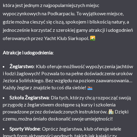
która jest jednym z najpopularniejszych miejsc
wypoczynkowych na Podkarpaciu. To wyjątkowe miejsce,
gdzie można cieszyć się ciszą, spokojem i bliskością natury, a
jednocześnie korzystać z szerokiej gamy atrakcji i udogodnień
oferowanych przez Yacht Klub Siarkopol.
Atrakcje i udogodnienia
:
Żeglarstwo
: Klub oferuje możliwość wypożyczenia jachtów
i łodzi żaglowych! Pozwala to na pełne doświadczenie uroków
Jeziora Solińskiego. Bez względu na poziom zaawansowania…
Każdy żeglarz znajdzie tu coś dla siebie!
Szkoła Żeglarstwa
: Dla tych, którzy chcą rozpocząć swoją
przygodę z żeglarstwem dostępne są kursy i szkolenia
prowadzone przez doświadczonych instruktorów.
Dzięki
czemu, można śmiało doskonalić swoje umiejętności!
Sporty Wodne
: Oprócz żeglarstwa, klub oferuje wiele
innych form aktywności wodnych, takich jak kajaki czy